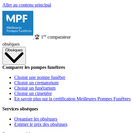
Aller au contenu principal
er
🏆
1
comparateur
obsèques
Obsèques
Comparer les pompes funèbres
Choisir une pompe funèbre
Choisir un crematorium
Choisir un funérarium
Choisir un cimetière
En savoir plus sur la certification Meilleures Pompes Funèbres
Services obsèques
Organiser les obsèques
Estimer le prix des obsèques