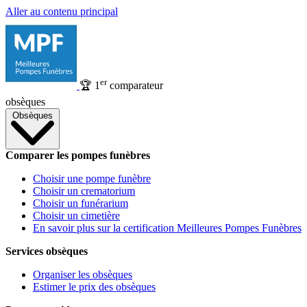
Aller au contenu principal
er
🏆
1
comparateur
obsèques
Obsèques
Comparer les pompes funèbres
Choisir une pompe funèbre
Choisir un crematorium
Choisir un funérarium
Choisir un cimetière
En savoir plus sur la certification Meilleures Pompes Funèbres
Services obsèques
Organiser les obsèques
Estimer le prix des obsèques