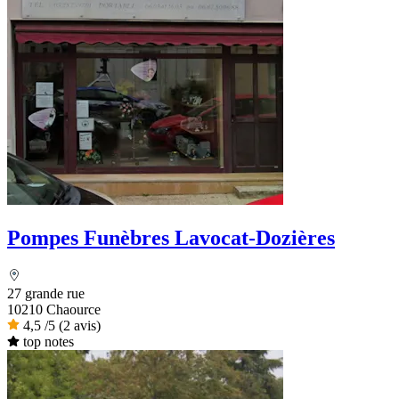
Pompes Funèbres Lavocat-Dozières
27 grande rue
10210 Chaource
4,5
/5
(2 avis)
top notes