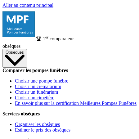
Aller au contenu principal
er
🏆
1
comparateur
obsèques
Obsèques
Comparer les pompes funèbres
Choisir une pompe funèbre
Choisir un crematorium
Choisir un funérarium
Choisir un cimetière
En savoir plus sur la certification Meilleures Pompes Funèbres
Services obsèques
Organiser les obsèques
Estimer le prix des obsèques