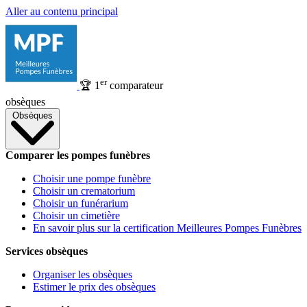
Aller au contenu principal
er
🏆
1
comparateur
obsèques
Obsèques
Comparer les pompes funèbres
Choisir une pompe funèbre
Choisir un crematorium
Choisir un funérarium
Choisir un cimetière
En savoir plus sur la certification Meilleures Pompes Funèbres
Services obsèques
Organiser les obsèques
Estimer le prix des obsèques