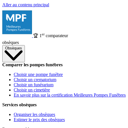
Aller au contenu principal
er
🏆
1
comparateur
obsèques
Obsèques
Comparer les pompes funèbres
Choisir une pompe funèbre
Choisir un crematorium
Choisir un funérarium
Choisir un cimetière
En savoir plus sur la certification Meilleures Pompes Funèbres
Services obsèques
Organiser les obsèques
Estimer le prix des obsèques