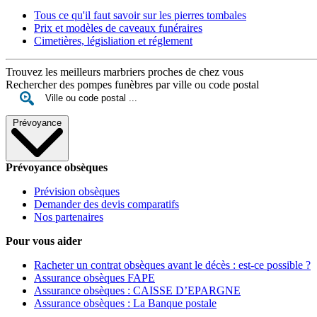
Tous ce qu'il faut savoir sur les pierres tombales
Prix et modèles de caveaux funéraires
Cimetières, législiation et réglement
Trouvez les meilleurs marbriers proches de chez vous
Rechercher des pompes funèbres par ville ou code postal
Prévoyance
Prévoyance obsèques
Prévision obsèques
Demander des devis comparatifs
Nos partenaires
Pour vous aider
Racheter un contrat obsèques avant le décès : est-ce possible ?
Assurance obsèques FAPE
Assurance obsèques : CAISSE D’EPARGNE
Assurance obsèques : La Banque postale