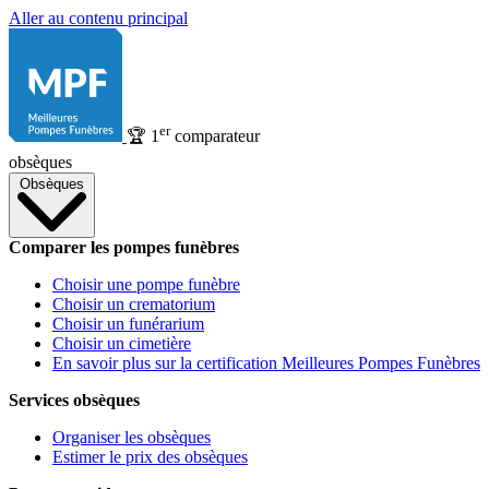
Aller au contenu principal
er
🏆
1
comparateur
obsèques
Obsèques
Comparer les pompes funèbres
Choisir une pompe funèbre
Choisir un crematorium
Choisir un funérarium
Choisir un cimetière
En savoir plus sur la certification Meilleures Pompes Funèbres
Services obsèques
Organiser les obsèques
Estimer le prix des obsèques