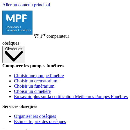
Aller au contenu principal
er
🏆
1
comparateur
obsèques
Obsèques
Comparer les pompes funèbres
Choisir une pompe funèbre
Choisir un crematorium
Choisir un funérarium
Choisir un cimetière
En savoir plus sur la certification Meilleures Pompes Funèbres
Services obsèques
Organiser les obsèques
Estimer le prix des obsèques