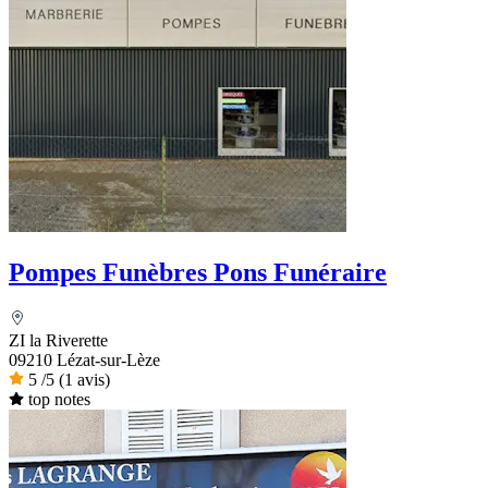
Pompes Funèbres Pons Funéraire
ZI la Riverette
09210 Lézat-sur-Lèze
5
/5
(1 avis)
top notes