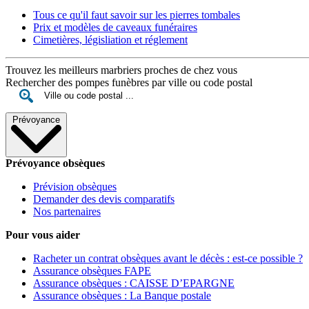
Tous ce qu'il faut savoir sur les pierres tombales
Prix et modèles de caveaux funéraires
Cimetières, législiation et réglement
Trouvez les meilleurs marbriers proches de chez vous
Rechercher des pompes funèbres par ville ou code postal
Prévoyance
Prévoyance obsèques
Prévision obsèques
Demander des devis comparatifs
Nos partenaires
Pour vous aider
Racheter un contrat obsèques avant le décès : est-ce possible ?
Assurance obsèques FAPE
Assurance obsèques : CAISSE D’EPARGNE
Assurance obsèques : La Banque postale