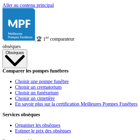
Aller au contenu principal
er
🏆
1
comparateur
obsèques
Obsèques
Comparer les pompes funèbres
Choisir une pompe funèbre
Choisir un crematorium
Choisir un funérarium
Choisir un cimetière
En savoir plus sur la certification Meilleures Pompes Funèbres
Services obsèques
Organiser les obsèques
Estimer le prix des obsèques