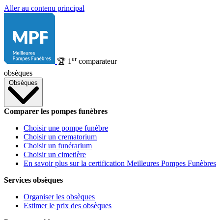
Aller au contenu principal
er
🏆
1
comparateur
obsèques
Obsèques
Comparer les pompes funèbres
Choisir une pompe funèbre
Choisir un crematorium
Choisir un funérarium
Choisir un cimetière
En savoir plus sur la certification Meilleures Pompes Funèbres
Services obsèques
Organiser les obsèques
Estimer le prix des obsèques