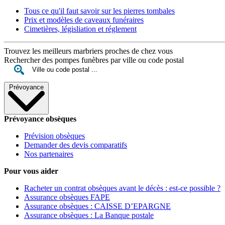
Tous ce qu'il faut savoir sur les pierres tombales
Prix et modèles de caveaux funéraires
Cimetières, législiation et réglement
Trouvez les meilleurs marbriers proches de chez vous
Rechercher des pompes funèbres par ville ou code postal
Prévoyance
Prévoyance obsèques
Prévision obsèques
Demander des devis comparatifs
Nos partenaires
Pour vous aider
Racheter un contrat obsèques avant le décès : est-ce possible ?
Assurance obsèques FAPE
Assurance obsèques : CAISSE D’EPARGNE
Assurance obsèques : La Banque postale