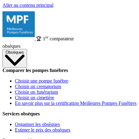
Aller au contenu principal
er
🏆
1
comparateur
obsèques
Obsèques
Comparer les pompes funèbres
Choisir une pompe funèbre
Choisir un crematorium
Choisir un funérarium
Choisir un cimetière
En savoir plus sur la certification Meilleures Pompes Funèbres
Services obsèques
Organiser les obsèques
Estimer le prix des obsèques