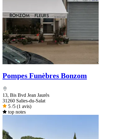
Pompes Funèbres Bonzom
13, Bis Bvd Jean Jaurès
31260 Salies-du-Salat
5
/5
(1 avis)
top notes