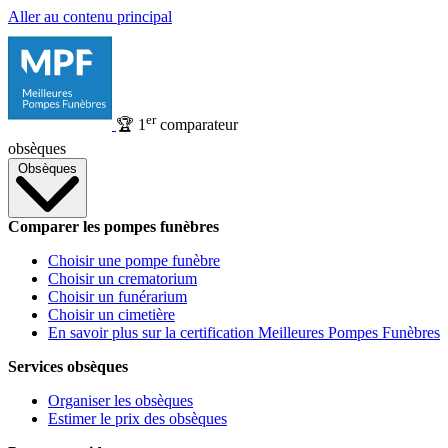
Aller au contenu principal
er
🏆
1
comparateur
obsèques
Obsèques
Comparer les pompes funèbres
Choisir une pompe funèbre
Choisir un crematorium
Choisir un funérarium
Choisir un cimetière
En savoir plus sur la certification Meilleures Pompes Funèbres
Services obsèques
Organiser les obsèques
Estimer le prix des obsèques