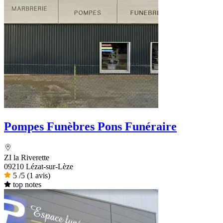
Pompes Funèbres Pons Funéraire
ZI la Riverette
09210 Lézat-sur-Lèze
5
/5
(1 avis)
top notes