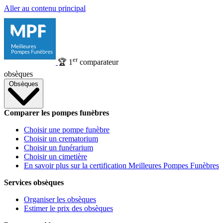
Aller au contenu principal
er
🏆
1
comparateur
obsèques
Obsèques
Comparer les pompes funèbres
Choisir une pompe funèbre
Choisir un crematorium
Choisir un funérarium
Choisir un cimetière
En savoir plus sur la certification Meilleures Pompes Funèbres
Services obsèques
Organiser les obsèques
Estimer le prix des obsèques