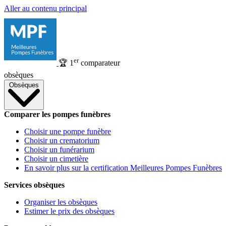
Aller au contenu principal
er
🏆
1
comparateur
obsèques
Obsèques
Comparer les pompes funèbres
Choisir une pompe funèbre
Choisir un crematorium
Choisir un funérarium
Choisir un cimetière
En savoir plus sur la certification Meilleures Pompes Funèbres
Services obsèques
Organiser les obsèques
Estimer le prix des obsèques