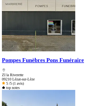
Pompes Funèbres Pons Funéraire
ZI la Riverette
09210 Lézat-sur-Lèze
5
/5
(1 avis)
top notes