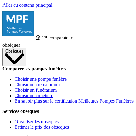
Aller au contenu principal
er
🏆
1
comparateur
obsèques
Obsèques
Comparer les pompes funèbres
Choisir une pompe funèbre
Choisir un crematorium
Choisir un funérarium
Choisir un cimetière
En savoir plus sur la certification Meilleures Pompes Funèbres
Services obsèques
Organiser les obsèques
Estimer le prix des obsèques