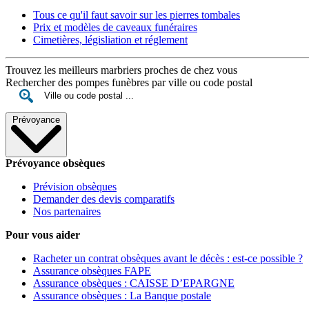
Tous ce qu'il faut savoir sur les pierres tombales
Prix et modèles de caveaux funéraires
Cimetières, législiation et réglement
Trouvez les meilleurs marbriers proches de chez vous
Rechercher des pompes funèbres par ville ou code postal
Prévoyance
Prévoyance obsèques
Prévision obsèques
Demander des devis comparatifs
Nos partenaires
Pour vous aider
Racheter un contrat obsèques avant le décès : est-ce possible ?
Assurance obsèques FAPE
Assurance obsèques : CAISSE D’EPARGNE
Assurance obsèques : La Banque postale