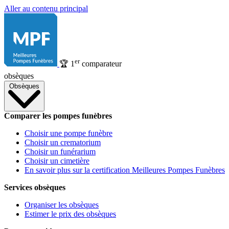
Aller au contenu principal
er
🏆
1
comparateur
obsèques
Obsèques
Comparer les pompes funèbres
Choisir une pompe funèbre
Choisir un crematorium
Choisir un funérarium
Choisir un cimetière
En savoir plus sur la certification Meilleures Pompes Funèbres
Services obsèques
Organiser les obsèques
Estimer le prix des obsèques