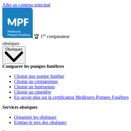
Aller au contenu principal
er
🏆
1
comparateur
obsèques
Obsèques
Comparer les pompes funèbres
Choisir une pompe funèbre
Choisir un crematorium
Choisir un funérarium
Choisir un cimetière
En savoir plus sur la certification Meilleures Pompes Funèbres
Services obsèques
Organiser les obsèques
Estimer le prix des obsèques