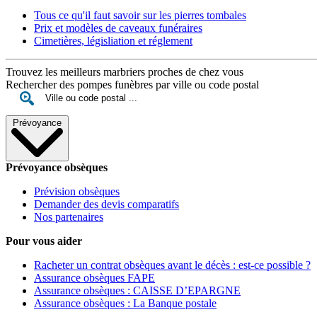
Tous ce qu'il faut savoir sur les pierres tombales
Prix et modèles de caveaux funéraires
Cimetières, législiation et réglement
Trouvez les meilleurs marbriers proches de chez vous
Rechercher des pompes funèbres par ville ou code postal
Prévoyance
Prévoyance obsèques
Prévision obsèques
Demander des devis comparatifs
Nos partenaires
Pour vous aider
Racheter un contrat obsèques avant le décès : est-ce possible ?
Assurance obsèques FAPE
Assurance obsèques : CAISSE D’EPARGNE
Assurance obsèques : La Banque postale