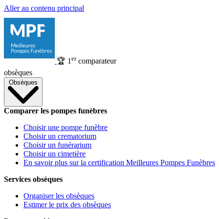
Aller au contenu principal
er
🏆
1
comparateur
obsèques
Obsèques
Comparer les pompes funèbres
Choisir une pompe funèbre
Choisir un crematorium
Choisir un funérarium
Choisir un cimetière
En savoir plus sur la certification Meilleures Pompes Funèbres
Services obsèques
Organiser les obsèques
Estimer le prix des obsèques