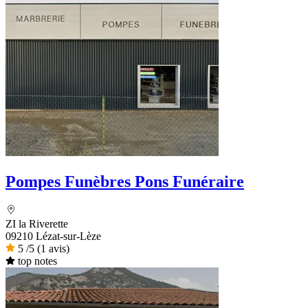
Pompes Funèbres Pons Funéraire
ZI la Riverette
09210 Lézat-sur-Lèze
5
/5
(1 avis)
top notes