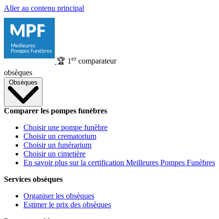
Aller au contenu principal
er
🏆
1
comparateur
obsèques
Obsèques
Comparer les pompes funèbres
Choisir une pompe funèbre
Choisir un crematorium
Choisir un funérarium
Choisir un cimetière
En savoir plus sur la certification Meilleures Pompes Funèbres
Services obsèques
Organiser les obsèques
Estimer le prix des obsèques