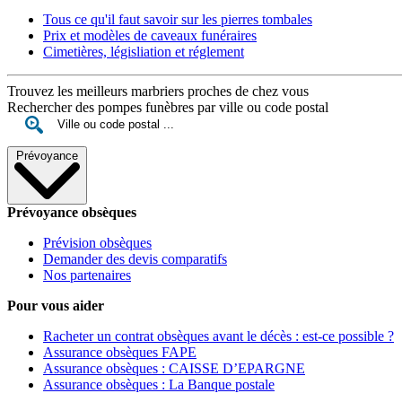
Tous ce qu'il faut savoir sur les pierres tombales
Prix et modèles de caveaux funéraires
Cimetières, législiation et réglement
Trouvez les meilleurs marbriers proches de chez vous
Rechercher des pompes funèbres par ville ou code postal
Prévoyance
Prévoyance obsèques
Prévision obsèques
Demander des devis comparatifs
Nos partenaires
Pour vous aider
Racheter un contrat obsèques avant le décès : est-ce possible ?
Assurance obsèques FAPE
Assurance obsèques : CAISSE D’EPARGNE
Assurance obsèques : La Banque postale