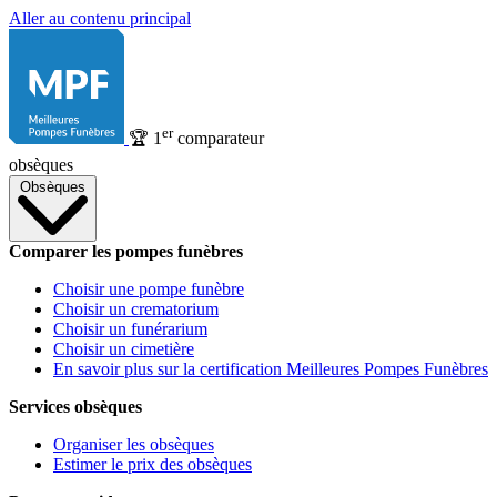
Aller au contenu principal
er
🏆
1
comparateur
obsèques
Obsèques
Comparer les pompes funèbres
Choisir une pompe funèbre
Choisir un crematorium
Choisir un funérarium
Choisir un cimetière
En savoir plus sur la certification Meilleures Pompes Funèbres
Services obsèques
Organiser les obsèques
Estimer le prix des obsèques