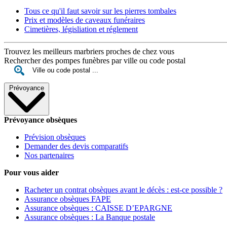
Tous ce qu'il faut savoir sur les pierres tombales
Prix et modèles de caveaux funéraires
Cimetières, législiation et réglement
Trouvez les meilleurs marbriers proches de chez vous
Rechercher des pompes funèbres par ville ou code postal
Prévoyance
Prévoyance obsèques
Prévision obsèques
Demander des devis comparatifs
Nos partenaires
Pour vous aider
Racheter un contrat obsèques avant le décès : est-ce possible ?
Assurance obsèques FAPE
Assurance obsèques : CAISSE D’EPARGNE
Assurance obsèques : La Banque postale