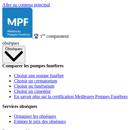
Aller au contenu principal
er
🏆
1
comparateur
obsèques
Obsèques
Comparer les pompes funèbres
Choisir une pompe funèbre
Choisir un crematorium
Choisir un funérarium
Choisir un cimetière
En savoir plus sur la certification Meilleures Pompes Funèbres
Services obsèques
Organiser les obsèques
Estimer le prix des obsèques