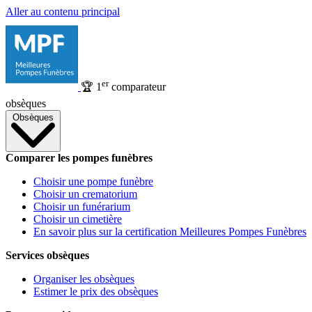
Aller au contenu principal
er
🏆
1
comparateur
obsèques
Obsèques
Comparer les pompes funèbres
Choisir une pompe funèbre
Choisir un crematorium
Choisir un funérarium
Choisir un cimetière
En savoir plus sur la certification Meilleures Pompes Funèbres
Services obsèques
Organiser les obsèques
Estimer le prix des obsèques