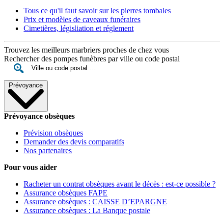
Tous ce qu'il faut savoir sur les pierres tombales
Prix et modèles de caveaux funéraires
Cimetières, législiation et réglement
Trouvez les meilleurs marbriers proches de chez vous
Rechercher des pompes funèbres par ville ou code postal
Prévoyance
Prévoyance obsèques
Prévision obsèques
Demander des devis comparatifs
Nos partenaires
Pour vous aider
Racheter un contrat obsèques avant le décès : est-ce possible ?
Assurance obsèques FAPE
Assurance obsèques : CAISSE D’EPARGNE
Assurance obsèques : La Banque postale