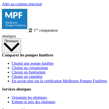
Aller au contenu principal
er
🏆
1
comparateur
obsèques
Obsèques
Comparer les pompes funèbres
Choisir une pompe funèbre
Choisir un crematorium
Choisir un funérarium
Choisir un cimetière
En savoir plus sur la certification Meilleures Pompes Funèbres
Services obsèques
Organiser les obsèques
Estimer le prix des obsèques