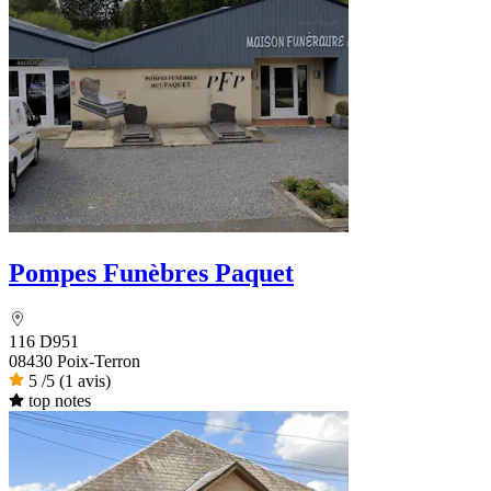
Pompes Funèbres Paquet
116 D951
08430 Poix-Terron
5
/5
(1 avis)
top notes