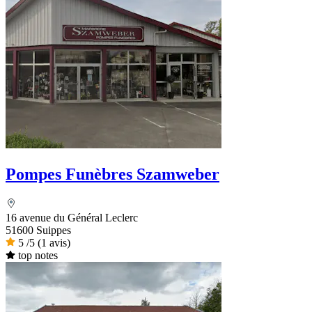
Pompes Funèbres Szamweber
16 avenue du Général Leclerc
51600 Suippes
5
/5
(1 avis)
top notes