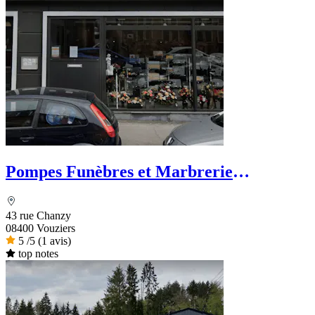
Pompes Funèbres et Marbrerie
Vouzinoises Labroche
43 rue Chanzy
08400 Vouziers
5
/5
(1 avis)
top notes