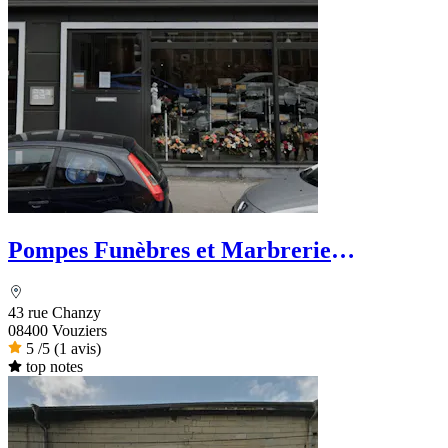
Pompes Funèbres et Marbrerie
Vouzinoises Labroche
43 rue Chanzy
08400 Vouziers
5
/5
(1 avis)
top notes