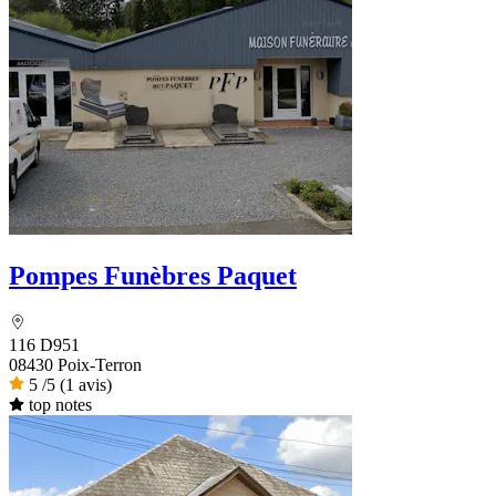
Pompes Funèbres Paquet
116 D951
08430 Poix-Terron
5
/5
(1 avis)
top notes