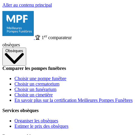
Aller au contenu principal
er
🏆
1
comparateur
obsèques
Obsèques
Comparer les pompes funèbres
Choisir une pompe funèbre
Choisir un crematorium
Choisir un funérarium
Choisir un cimetière
En savoir plus sur la certification Meilleures Pompes Funèbres
Services obsèques
Organiser les obsèques
Estimer le prix des obsèques