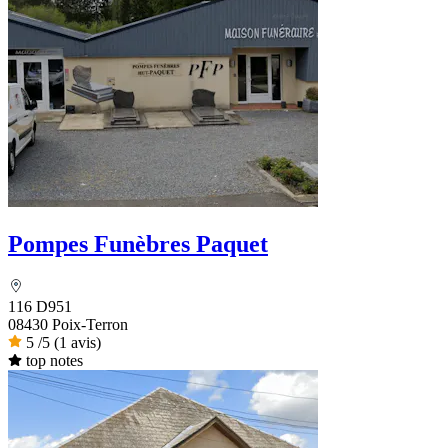
Pompes Funèbres Paquet
116 D951
08430 Poix-Terron
5
/5
(1 avis)
top notes