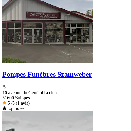
Pompes Funèbres Szamweber
16 avenue du Général Leclerc
51600 Suippes
5
/5
(1 avis)
top notes