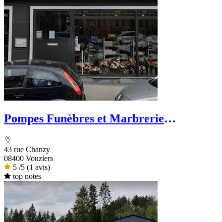
Pompes Funèbres et Marbrerie
Vouzinoises Labroche
43 rue Chanzy
08400 Vouziers
5
/5
(1 avis)
top notes