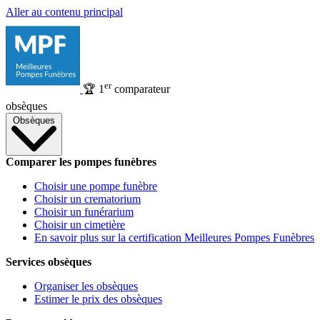
Aller au contenu principal
er
🏆
1
comparateur
obsèques
Obsèques
Comparer les pompes funèbres
Choisir une pompe funèbre
Choisir un crematorium
Choisir un funérarium
Choisir un cimetière
En savoir plus sur la certification Meilleures Pompes Funèbres
Services obsèques
Organiser les obsèques
Estimer le prix des obsèques