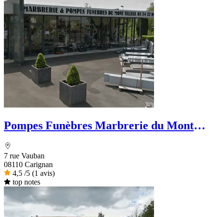
Pompes Funèbres Marbrerie du Mont
Tilleul
7 rue Vauban
08110 Carignan
4,5
/5
(1 avis)
top notes