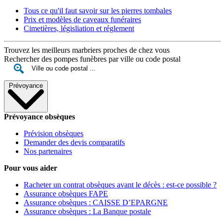
Tous ce qu'il faut savoir sur les pierres tombales
Prix et modèles de caveaux funéraires
Cimetières, législiation et réglement
Trouvez les meilleurs marbriers proches de chez vous
Rechercher des pompes funèbres par ville ou code postal
Prévoyance
Prévoyance obsèques
Prévision obsèques
Demander des devis comparatifs
Nos partenaires
Pour vous aider
Racheter un contrat obsèques avant le décès : est-ce possible ?
Assurance obsèques FAPE
Assurance obsèques : CAISSE D’EPARGNE
Assurance obsèques : La Banque postale