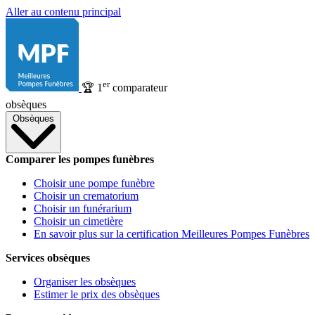
Aller au contenu principal
er
🏆
1
comparateur
obsèques
Obsèques
Comparer les pompes funèbres
Choisir une pompe funèbre
Choisir un crematorium
Choisir un funérarium
Choisir un cimetière
En savoir plus sur la certification Meilleures Pompes Funèbres
Services obsèques
Organiser les obsèques
Estimer le prix des obsèques