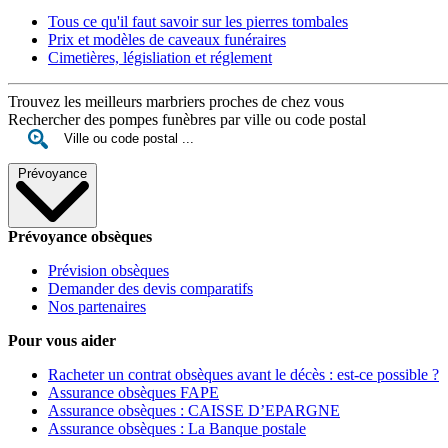
Tous ce qu'il faut savoir sur les pierres tombales
Prix et modèles de caveaux funéraires
Cimetières, législiation et réglement
Trouvez les meilleurs marbriers proches de chez vous
Rechercher des pompes funèbres par ville ou code postal
Prévoyance
Prévoyance obsèques
Prévision obsèques
Demander des devis comparatifs
Nos partenaires
Pour vous aider
Racheter un contrat obsèques avant le décès : est-ce possible ?
Assurance obsèques FAPE
Assurance obsèques : CAISSE D’EPARGNE
Assurance obsèques : La Banque postale