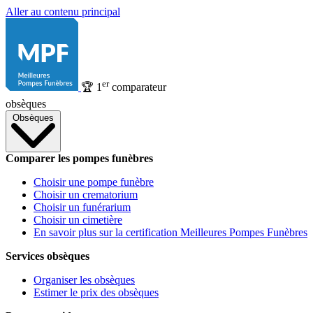
Aller au contenu principal
er
🏆
1
comparateur
obsèques
Obsèques
Comparer les pompes funèbres
Choisir une pompe funèbre
Choisir un crematorium
Choisir un funérarium
Choisir un cimetière
En savoir plus sur la certification Meilleures Pompes Funèbres
Services obsèques
Organiser les obsèques
Estimer le prix des obsèques