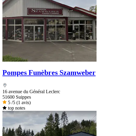
Pompes Funèbres Szamweber
16 avenue du Général Leclerc
51600 Suippes
5
/5
(1 avis)
top notes