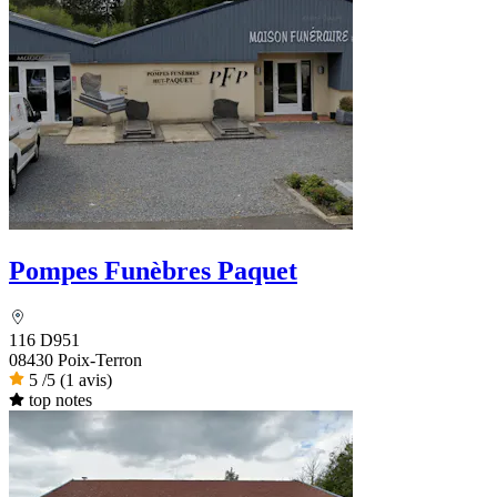
Pompes Funèbres Paquet
116 D951
08430 Poix-Terron
5
/5
(1 avis)
top notes