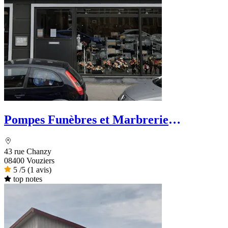
Pompes Funèbres et Marbrerie
Vouzinoises Labroche
43 rue Chanzy
08400 Vouziers
5
/5
(1 avis)
top notes