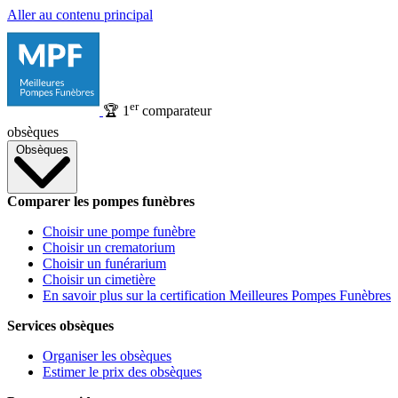
Aller au contenu principal
er
🏆
1
comparateur
obsèques
Obsèques
Comparer les pompes funèbres
Choisir une pompe funèbre
Choisir un crematorium
Choisir un funérarium
Choisir un cimetière
En savoir plus sur la certification Meilleures Pompes Funèbres
Services obsèques
Organiser les obsèques
Estimer le prix des obsèques