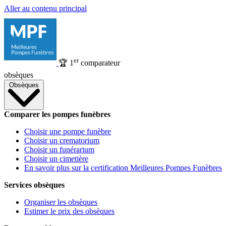
Aller au contenu principal
er
🏆
1
comparateur
obsèques
Obsèques
Comparer les pompes funèbres
Choisir une pompe funèbre
Choisir un crematorium
Choisir un funérarium
Choisir un cimetière
En savoir plus sur la certification Meilleures Pompes Funèbres
Services obsèques
Organiser les obsèques
Estimer le prix des obsèques