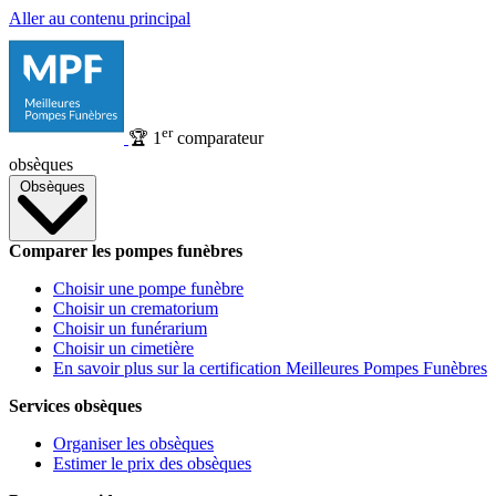
Aller au contenu principal
er
🏆
1
comparateur
obsèques
Obsèques
Comparer les pompes funèbres
Choisir une pompe funèbre
Choisir un crematorium
Choisir un funérarium
Choisir un cimetière
En savoir plus sur la certification Meilleures Pompes Funèbres
Services obsèques
Organiser les obsèques
Estimer le prix des obsèques