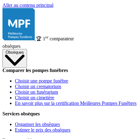
Aller au contenu principal
er
🏆
1
comparateur
obsèques
Obsèques
Comparer les pompes funèbres
Choisir une pompe funèbre
Choisir un crematorium
Choisir un funérarium
Choisir un cimetière
En savoir plus sur la certification Meilleures Pompes Funèbres
Services obsèques
Organiser les obsèques
Estimer le prix des obsèques