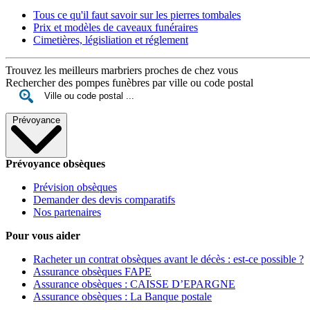
Tous ce qu'il faut savoir sur les pierres tombales
Prix et modèles de caveaux funéraires
Cimetières, législiation et réglement
Trouvez les meilleurs marbriers proches de chez vous
Rechercher des pompes funèbres par ville ou code postal
Prévoyance
Prévoyance obsèques
Prévision obsèques
Demander des devis comparatifs
Nos partenaires
Pour vous aider
Racheter un contrat obsèques avant le décès : est-ce possible ?
Assurance obsèques FAPE
Assurance obsèques : CAISSE D’EPARGNE
Assurance obsèques : La Banque postale