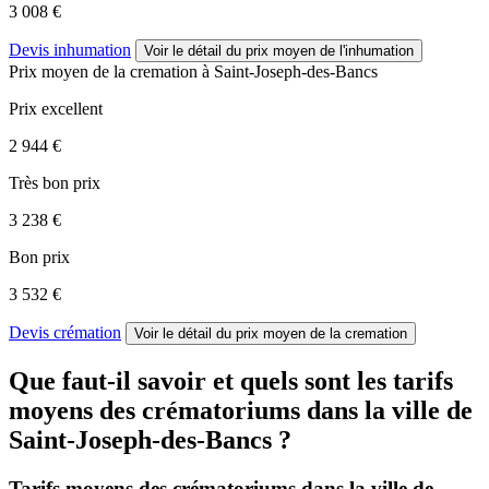
3 008 €
Devis inhumation
Voir le détail
du prix moyen de l'inhumation
Prix moyen de
la cremation
à Saint-Joseph-des-Bancs
Prix excellent
2 944 €
Très bon prix
3 238 €
Bon prix
3 532 €
Devis crémation
Voir le détail
du prix moyen de la cremation
Que faut-il savoir et quels sont les tarifs
moyens des crématoriums dans la ville de
Saint-Joseph-des-Bancs ?
Tarifs moyens des crématoriums dans la ville de