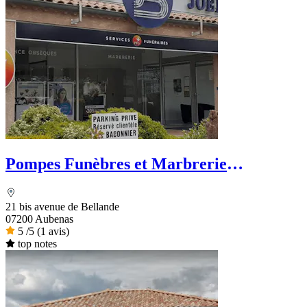
Pompes Funèbres et Marbrerie
Baconnier - PFG
21 bis avenue de Bellande
07200 Aubenas
5
/5
(1 avis)
top notes