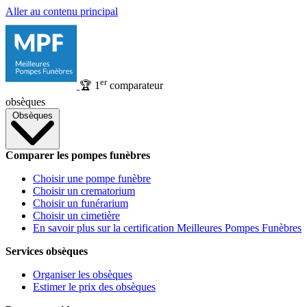
Aller au contenu principal
er
🏆
1
comparateur
obsèques
Obsèques
Comparer les pompes funèbres
Choisir une pompe funèbre
Choisir un crematorium
Choisir un funérarium
Choisir un cimetière
En savoir plus sur la certification Meilleures Pompes Funèbres
Services obsèques
Organiser les obsèques
Estimer le prix des obsèques