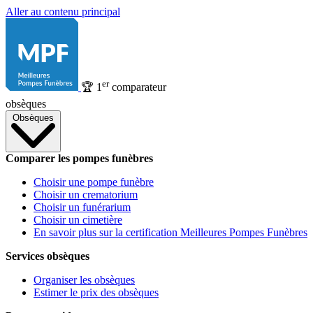
Aller au contenu principal
er
🏆
1
comparateur
obsèques
Obsèques
Comparer les pompes funèbres
Choisir une pompe funèbre
Choisir un crematorium
Choisir un funérarium
Choisir un cimetière
En savoir plus sur la certification Meilleures Pompes Funèbres
Services obsèques
Organiser les obsèques
Estimer le prix des obsèques