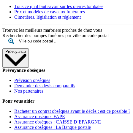
Tous ce qu'il faut savoir sur les pierres tombales
Prix et modèles de caveaux funéraires
Cimetières, législiation et réglement
Trouvez les meilleurs marbriers proches de chez vous
Rechercher des pompes funèbres par ville ou code postal
Prévoyance
Prévoyance obsèques
Prévision obsèques
Demander des devis comparatifs
Nos partenaires
Pour vous aider
Racheter un contrat obsèques avant le décès : est-ce possible ?
Assurance obsèques FAPE
Assurance obsèques : CAISSE D’EPARGNE
Assurance obsèques : La Banque postale