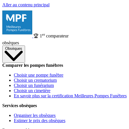
Aller au contenu principal
er
🏆
1
comparateur
obsèques
Obsèques
Comparer les pompes funèbres
Choisir une pompe funèbre
Choisir un crematorium
Choisir un funérarium
Choisir un cimetière
En savoir plus sur la certification Meilleures Pompes Funèbres
Services obsèques
Organiser les obsèques
Estimer le prix des obsèques