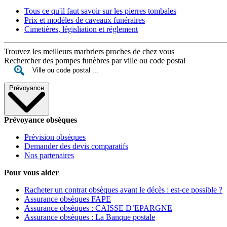
Tous ce qu'il faut savoir sur les pierres tombales
Prix et modèles de caveaux funéraires
Cimetières, législiation et réglement
Trouvez les meilleurs marbriers proches de chez vous
Rechercher des pompes funèbres par ville ou code postal
Prévoyance
Prévoyance obsèques
Prévision obsèques
Demander des devis comparatifs
Nos partenaires
Pour vous aider
Racheter un contrat obsèques avant le décès : est-ce possible ?
Assurance obsèques FAPE
Assurance obsèques : CAISSE D’EPARGNE
Assurance obsèques : La Banque postale