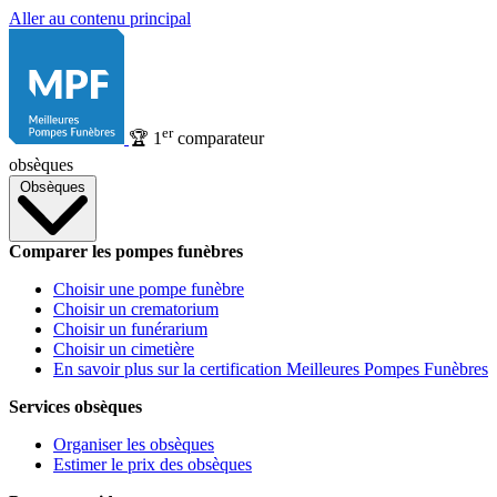
Aller au contenu principal
er
🏆
1
comparateur
obsèques
Obsèques
Comparer les pompes funèbres
Choisir une pompe funèbre
Choisir un crematorium
Choisir un funérarium
Choisir un cimetière
En savoir plus sur la certification Meilleures Pompes Funèbres
Services obsèques
Organiser les obsèques
Estimer le prix des obsèques