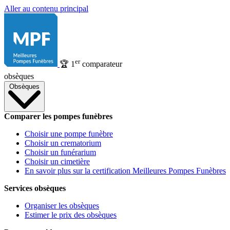
Aller au contenu principal
er
🏆
1
comparateur
obsèques
Obsèques
Comparer les pompes funèbres
Choisir une pompe funèbre
Choisir un crematorium
Choisir un funérarium
Choisir un cimetière
En savoir plus sur la certification Meilleures Pompes Funèbres
Services obsèques
Organiser les obsèques
Estimer le prix des obsèques