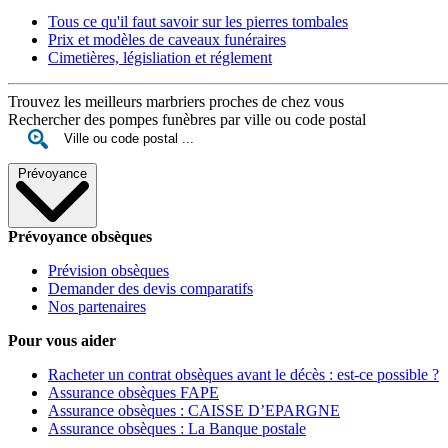
Tous ce qu'il faut savoir sur les pierres tombales
Prix et modèles de caveaux funéraires
Cimetières, législiation et réglement
Trouvez les meilleurs marbriers proches de chez vous
Rechercher des pompes funèbres par ville ou code postal
Prévoyance
Prévoyance obsèques
Prévision obsèques
Demander des devis comparatifs
Nos partenaires
Pour vous aider
Racheter un contrat obsèques avant le décès : est-ce possible ?
Assurance obsèques FAPE
Assurance obsèques : CAISSE D’EPARGNE
Assurance obsèques : La Banque postale