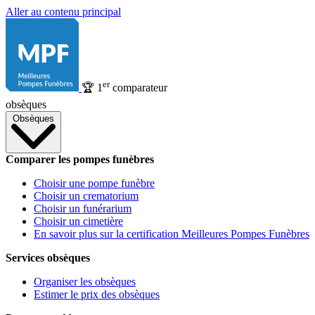
Aller au contenu principal
er
🏆
1
comparateur
obsèques
Obsèques
Comparer les pompes funèbres
Choisir une pompe funèbre
Choisir un crematorium
Choisir un funérarium
Choisir un cimetière
En savoir plus sur la certification Meilleures Pompes Funèbres
Services obsèques
Organiser les obsèques
Estimer le prix des obsèques