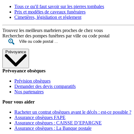
Tous ce qu'il faut savoir sur les pierres tombales
Prix et modèles de caveaux funéraires
Cimetières, législiation et réglement
Trouvez les meilleurs marbriers proches de chez vous
Rechercher des pompes funèbres par ville ou code postal
Prévoyance
Prévoyance obsèques
Prévision obsèques
Demander des devis comparatifs
Nos partenaires
Pour vous aider
Racheter un contrat obsèques avant le décès : est-ce possible ?
Assurance obsèques FAPE
Assurance obsèques : CAISSE D’EPARGNE
Assurance obsèques : La Banque postale