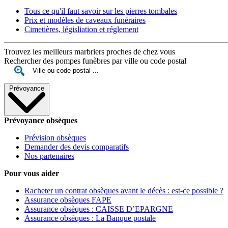
Tous ce qu'il faut savoir sur les pierres tombales
Prix et modèles de caveaux funéraires
Cimetières, législiation et réglement
Trouvez les meilleurs marbriers proches de chez vous
Rechercher des pompes funèbres par ville ou code postal
Prévoyance
Prévoyance obsèques
Prévision obsèques
Demander des devis comparatifs
Nos partenaires
Pour vous aider
Racheter un contrat obsèques avant le décès : est-ce possible ?
Assurance obsèques FAPE
Assurance obsèques : CAISSE D’EPARGNE
Assurance obsèques : La Banque postale