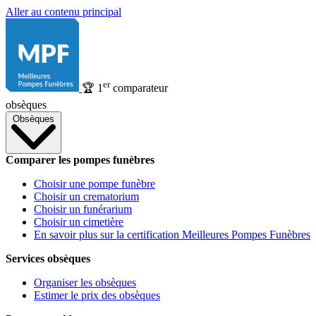
Aller au contenu principal
er
🏆
1
comparateur
obsèques
Obsèques
Comparer les pompes funèbres
Choisir une pompe funèbre
Choisir un crematorium
Choisir un funérarium
Choisir un cimetière
En savoir plus sur la certification Meilleures Pompes Funèbres
Services obsèques
Organiser les obsèques
Estimer le prix des obsèques