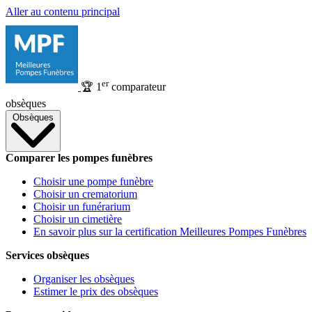
Aller au contenu principal
er
🏆
1
comparateur
obsèques
Obsèques
Comparer les pompes funèbres
Choisir une pompe funèbre
Choisir un crematorium
Choisir un funérarium
Choisir un cimetière
En savoir plus sur la certification Meilleures Pompes Funèbres
Services obsèques
Organiser les obsèques
Estimer le prix des obsèques