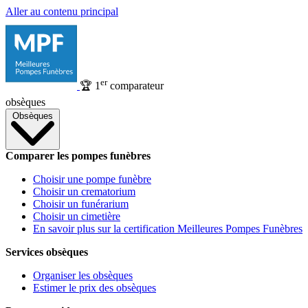
Aller au contenu principal
er
🏆
1
comparateur
obsèques
Obsèques
Comparer les pompes funèbres
Choisir une pompe funèbre
Choisir un crematorium
Choisir un funérarium
Choisir un cimetière
En savoir plus sur la certification Meilleures Pompes Funèbres
Services obsèques
Organiser les obsèques
Estimer le prix des obsèques