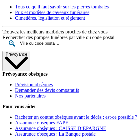
Tous ce qu'il faut savoir sur les pierres tombales
Prix et modèles de caveaux funéraires
Cimetières, législiation et réglement
Trouvez les meilleurs marbriers proches de chez vous
Rechercher des pompes funèbres par ville ou code postal
Prévoyance
Prévoyance obsèques
Prévision obsèques
Demander des devis comparatifs
Nos partenaires
Pour vous aider
Racheter un contrat obsèques avant le décès : est-ce possible ?
Assurance obsèques FAPE
Assurance obsèques : CAISSE D’EPARGNE
Assurance obsèques : La Banque postale