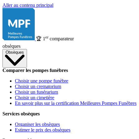
Aller au contenu principal
er
🏆
1
comparateur
obsèques
Obsèques
Comparer les pompes funèbres
Choisir une pompe funèbre
Choisir un crematorium
Choisir un funérarium
Choisir un cimetière
En savoir plus sur la certification Meilleures Pompes Funèbres
Services obsèques
Organiser les obsèques
Estimer le prix des obsèques