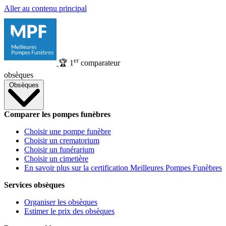
Aller au contenu principal
er
🏆
1
comparateur
obsèques
Obsèques
Comparer les pompes funèbres
Choisir une pompe funèbre
Choisir un crematorium
Choisir un funérarium
Choisir un cimetière
En savoir plus sur la certification Meilleures Pompes Funèbres
Services obsèques
Organiser les obsèques
Estimer le prix des obsèques