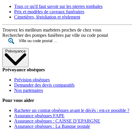
Tous ce qu'il faut savoir sur les pierres tombales
Prix et modèles de caveaux funéraires
Cimetières, législiation et réglement
Trouvez les meilleurs marbriers proches de chez vous
Rechercher des pompes funèbres par ville ou code postal
Prévoyance
Prévoyance obsèques
Prévision obsèques
Demander des devis comparatifs
Nos partenaires
Pour vous aider
Racheter un contrat obsèques avant le décès : est-ce possible ?
Assurance obsèques FAPE
Assurance obsèques : CAISSE D’EPARGNE
Assurance obsèques : La Banque postale