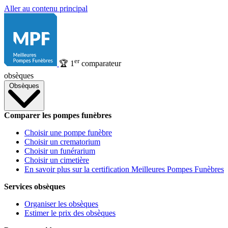
Aller au contenu principal
er
🏆
1
comparateur
obsèques
Obsèques
Comparer les pompes funèbres
Choisir une pompe funèbre
Choisir un crematorium
Choisir un funérarium
Choisir un cimetière
En savoir plus sur la certification Meilleures Pompes Funèbres
Services obsèques
Organiser les obsèques
Estimer le prix des obsèques