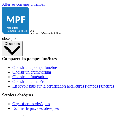
Aller au contenu principal
er
🏆
1
comparateur
obsèques
Obsèques
Comparer les pompes funèbres
Choisir une pompe funèbre
Choisir un crematorium
Choisir un funérarium
Choisir un cimetière
En savoir plus sur la certification Meilleures Pompes Funèbres
Services obsèques
Organiser les obsèques
Estimer le prix des obsèques