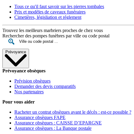
Tous ce qu'il faut savoir sur les pierres tombales
Prix et modèles de caveaux funéraires
Cimetières, législiation et réglement
Trouvez les meilleurs marbriers proches de chez vous
Rechercher des pompes funèbres par ville ou code postal
Prévoyance
Prévoyance obsèques
Prévision obsèques
Demander des devis comparatifs
Nos partenaires
Pour vous aider
Racheter un contrat obsèques avant le décès : est-ce possible ?
Assurance obsèques FAPE
Assurance obsèques : CAISSE D’EPARGNE
Assurance obsèques : La Banque postale