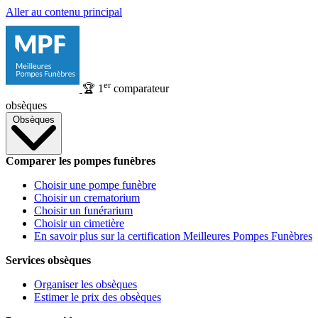
Aller au contenu principal
er
🏆
1
comparateur
obsèques
Obsèques
Comparer les pompes funèbres
Choisir une pompe funèbre
Choisir un crematorium
Choisir un funérarium
Choisir un cimetière
En savoir plus sur la certification Meilleures Pompes Funèbres
Services obsèques
Organiser les obsèques
Estimer le prix des obsèques