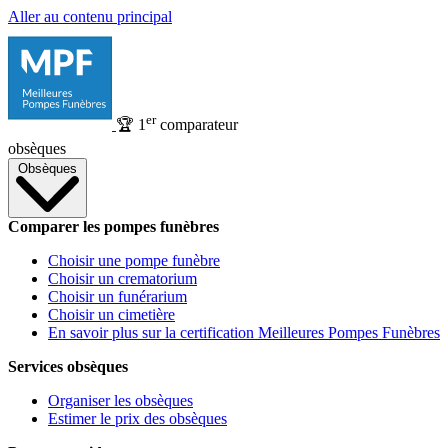
Aller au contenu principal
er
🏆
1
comparateur
obsèques
Obsèques
Comparer les pompes funèbres
Choisir une pompe funèbre
Choisir un crematorium
Choisir un funérarium
Choisir un cimetière
En savoir plus sur la certification Meilleures Pompes Funèbres
Services obsèques
Organiser les obsèques
Estimer le prix des obsèques