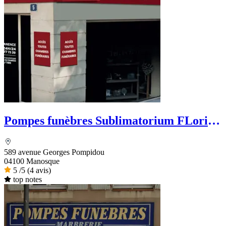
Pompes funèbres Sublimatorium FLorian
Leclerc
589 avenue Georges Pompidou
04100 Manosque
5
/5
(4 avis)
top notes