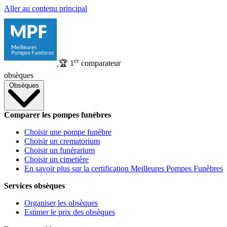
Aller au contenu principal
er
🏆
1
comparateur
obsèques
Obsèques
Comparer les pompes funèbres
Choisir une pompe funèbre
Choisir un crematorium
Choisir un funérarium
Choisir un cimetière
En savoir plus sur la certification Meilleures Pompes Funèbres
Services obsèques
Organiser les obsèques
Estimer le prix des obsèques