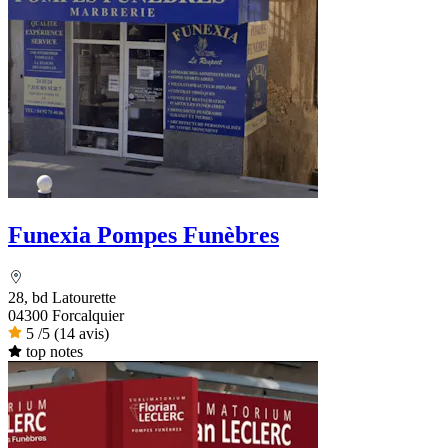
Funexia Pompes Funèbres
28, bd Latourette
04300 Forcalquier
5
/5
(14 avis)
top notes