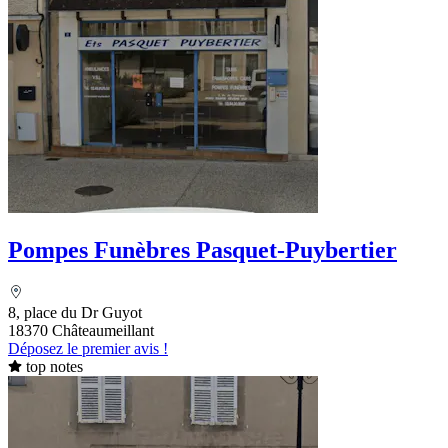
Pompes Funèbres Pasquet-Puybertier
8, place du Dr Guyot
18370 Châteaumeillant
Déposez le premier avis !
top notes