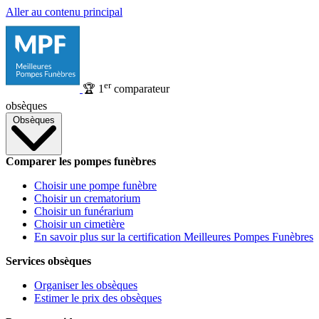
Aller au contenu principal
er
🏆
1
comparateur
obsèques
Obsèques
Comparer les pompes funèbres
Choisir une pompe funèbre
Choisir un crematorium
Choisir un funérarium
Choisir un cimetière
En savoir plus sur la certification Meilleures Pompes Funèbres
Services obsèques
Organiser les obsèques
Estimer le prix des obsèques