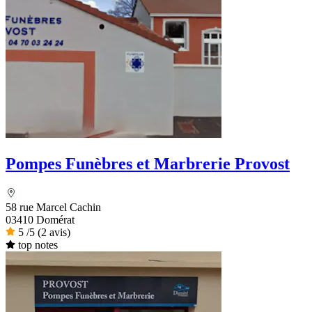
Pompes Funèbres et Marbrerie Provost
58 rue Marcel Cachin
03410 Domérat
5
/5
(2 avis)
top notes