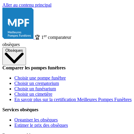
Aller au contenu principal
er
🏆
1
comparateur
obsèques
Obsèques
Comparer les pompes funèbres
Choisir une pompe funèbre
Choisir un crematorium
Choisir un funérarium
Choisir un cimetière
En savoir plus sur la certification Meilleures Pompes Funèbres
Services obsèques
Organiser les obsèques
Estimer le prix des obsèques