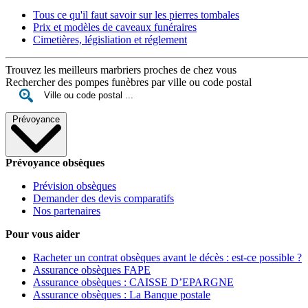
Tous ce qu'il faut savoir sur les pierres tombales
Prix et modèles de caveaux funéraires
Cimetières, législiation et réglement
Trouvez les meilleurs marbriers proches de chez vous
Rechercher des pompes funèbres par ville ou code postal
Prévoyance
Prévoyance obsèques
Prévision obsèques
Demander des devis comparatifs
Nos partenaires
Pour vous aider
Racheter un contrat obsèques avant le décès : est-ce possible ?
Assurance obsèques FAPE
Assurance obsèques : CAISSE D’EPARGNE
Assurance obsèques : La Banque postale