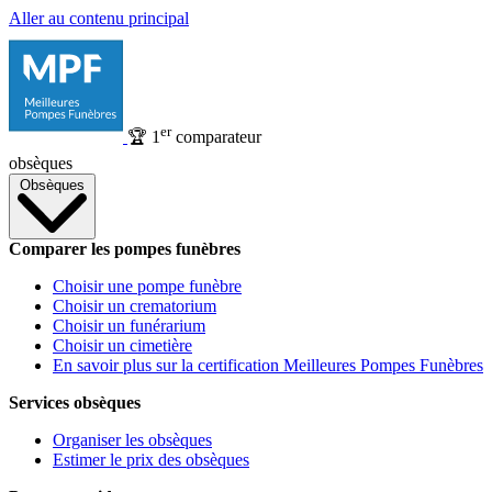
Aller au contenu principal
er
🏆
1
comparateur
obsèques
Obsèques
Comparer les pompes funèbres
Choisir une pompe funèbre
Choisir un crematorium
Choisir un funérarium
Choisir un cimetière
En savoir plus sur la certification Meilleures Pompes Funèbres
Services obsèques
Organiser les obsèques
Estimer le prix des obsèques