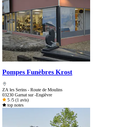
Pompes Funèbres Krost
ZA les Serins - Route de Moulins
03230 Garnat sur -Engièvre
5
/5
(1 avis)
top notes